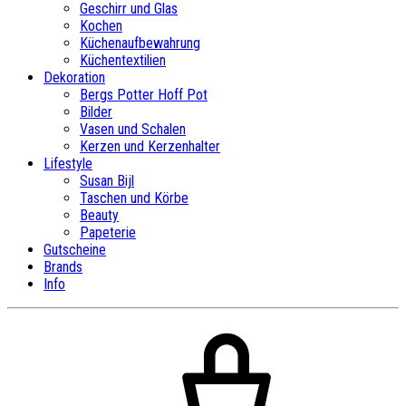
Geschirr und Glas
Kochen
Küchenaufbewahrung
Küchentextilien
Dekoration
Bergs Potter Hoff Pot
Bilder
Vasen und Schalen
Kerzen und Kerzenhalter
Lifestyle
Susan Bijl
Taschen und Körbe
Beauty
Papeterie
Gutscheine
Brands
Info