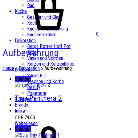
Bad
Küche
Geschirr und Glas
Kochen
Küchenaufbewahrung
0
Küchentextilien
Dekoration
Bergs Potter Hoff Pot
Aufbewahrung
Bilder
Vasen und Schalen
Kerzen und Kerzenhalter
Home
»
Dekoration
»
Aufbewahrung
Lifestyle
Susan Bijl
Sold out
Taschen und Körbe
Beauty
Papeterie
Tray Panthera 2
Gutscheine
Brands
Info
SULA
CHF
79.00
Weiterlesen
Sold out