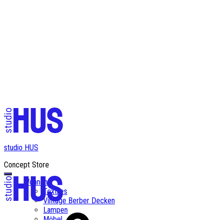
✨ Kostenloser Versand ab einem Bestellwert von CHF 200✨
studio HUS
Concept Store
Wohnen
Textiles
Vintage Berber Decken
Lampen
Möbel