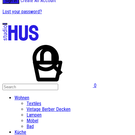
Create An Account
Sign in
Lost your password?
0
Wohnen
Textiles
Vintage Berber Decken
Lampen
Möbel
Bad
Küche