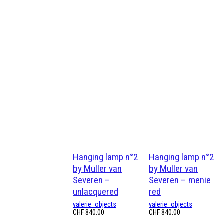
Hanging lamp n°2
Hanging lamp n°2
by Muller van
by Muller van
Severen –
Severen – menie
unlacquered
red
valerie_objects
valerie_objects
CHF
840.00
CHF
840.00