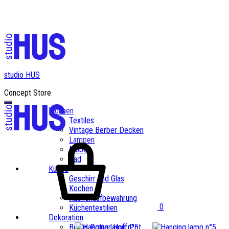
✨ Kostenloser Versand ab einem Bestellwert von CHF 200✨
studio HUS
Concept Store
Wohnen
Textiles
Vintage Berber Decken
Lampen
Möbel
Bad
Küche
Geschirr und Glas
Kochen
Küchenaufbewahrung
0
Küchentextilien
Dekoration
Bergs Potter Hoff Pot