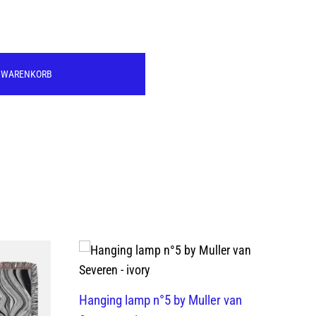
N WARENKORB
Hanging lamp n°5 by Muller van
Ha