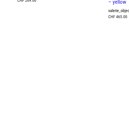
CHF
269.00
– yellow
valerie_objec
CHF
465.00