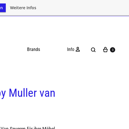
en
Weitere Infos
Brands
Info
0
y Muller van
 Van Severen für ihre Möbel