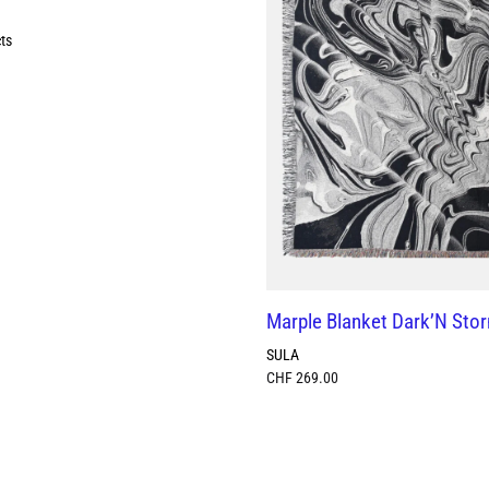
ts
Marple Blanket Dark’N Sto
SULA
CHF
269.00