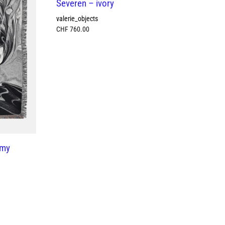
Severen – ivory
Se
valerie_objects
val
CHF
760.00
CH
rmy