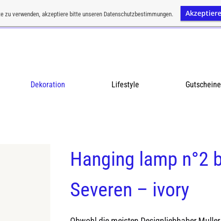
Akzeptier
Kostenloser Versand ab einem Bestellwert von CHF 200
e zu verwenden, akzeptiere bitte unseren Datenschutzbestimmungen.
VERWERFEN
Dekoration
Lifestyle
Gutscheine
Hanging lamp n°2 b
Severen – ivory
Obwohl die meisten Designliebhaber Muller