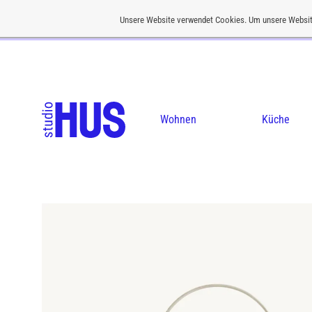
Unsere Website verwendet Cookies. Um unsere Websit
Kostenloser Versand ab einem Bestellwert von CHF 200
Wohnen
Küche
studio
Concept
HUS
Store