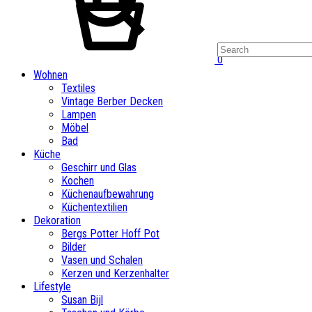
0
Wohnen
Textiles
Vintage Berber Decken
Lampen
Möbel
Bad
Küche
Geschirr und Glas
Kochen
Küchenaufbewahrung
Küchentextilien
Dekoration
Bergs Potter Hoff Pot
Bilder
Vasen und Schalen
Kerzen und Kerzenhalter
Lifestyle
Susan Bijl