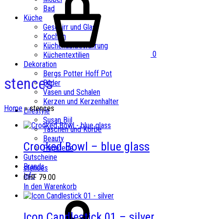
Bad
Küche
Geschirr und Glas
Kochen
Küchenaufbewahrung
0
Küchentextilien
Dekoration
Bergs Potter Hoff Pot
stences
Bilder
Vasen und Schalen
Kerzen und Kerzenhalter
Home
»
stences
Lifestyle
Susan Bijl
Taschen und Körbe
Beauty
Crooked Bowl – blue glass
Papeterie
Gutscheine
Brands
stences
Info
CHF
79.00
In den Warenkorb
Icon Candlestick 01 – silver