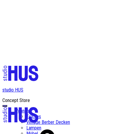
✨ Kostenloser Versand ab einem Bestellwert von CHF 200✨
studio HUS
Concept Store
Wohnen
Textiles
Vintage Berber Decken
Lampen
Möbel