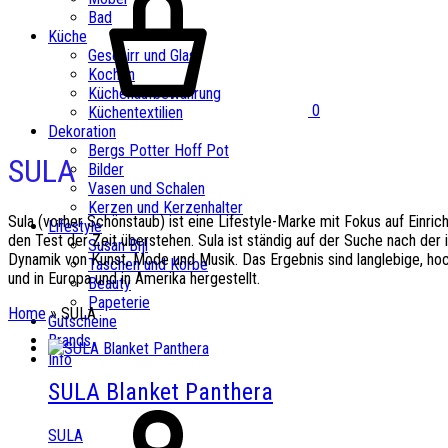
Bad
Küche
Geschirr und Glas
Kochen
Küchenaufbewahrung
0
Küchentextilien
Dekoration
Bergs Potter Hoff Pot
SULA
Bilder
Vasen und Schalen
Kerzen und Kerzenhalter
Sula (vorher Schönstaub) ist eine Lifestyle-Marke mit Fokus auf Einri
Lifestyle
den Test der Zeit überstehen. Sula ist ständig auf der Suche nach der i
Susan Bijl
Dynamik von Kunst, Mode und Musik. Das Ergebnis sind langlebige, ho
Taschen und Körbe
und in Europa und in Amerika hergestellt.
Beauty
Papeterie
Home
»
SULA
Gutscheine
Brands
Info
SULA Blanket Panthera
SULA