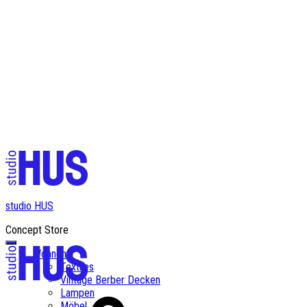
✨ Kostenloser Versand ab einem Bestellwert von CHF 200✨
studio HUS
Concept Store
Wohnen
Textiles
Vintage Berber Decken
Lampen
Möbel