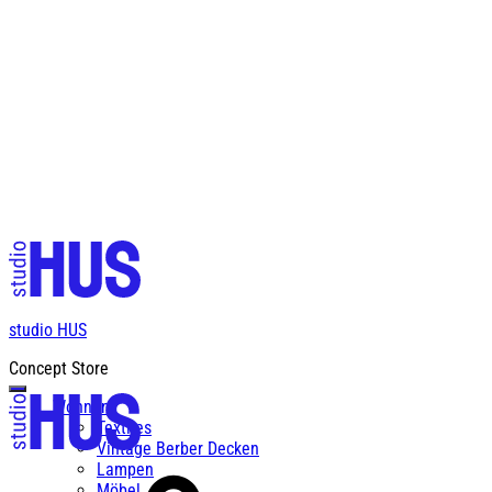
Kostenloser Versand ab einem Bestellwert von CHF 200
studio HUS
Concept Store
Wohnen
Textiles
Vintage Berber Decken
Lampen
Möbel