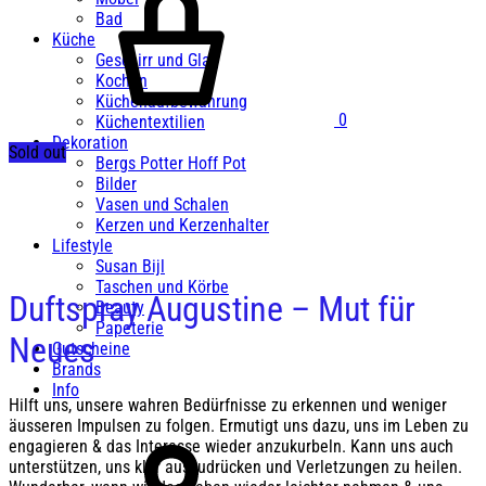
Bad
Küche
Geschirr und Glas
Kochen
Küchenaufbewahrung
0
Küchentextilien
Dekoration
Sold out
Bergs Potter Hoff Pot
Bilder
Vasen und Schalen
Kerzen und Kerzenhalter
Lifestyle
Susan Bijl
Taschen und Körbe
Duftspray Augustine – Mut für
Beauty
Papeterie
Neues
Gutscheine
Brands
Info
Hilft uns, unsere wahren Bedürfnisse zu erkennen und weniger
äusseren Impulsen zu folgen. Ermutigt uns dazu, uns im Leben zu
engagieren & das Interesse wieder anzukurbeln. Kann uns auch
unterstützen, uns klar auszudrücken und Verletzungen zu heilen.