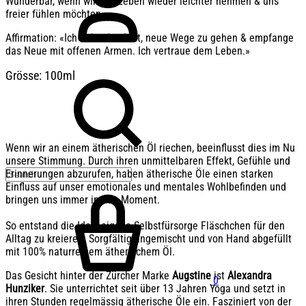
Wunderbar, wenn wir das Leben wieder leichter nehmen & uns
freier fühlen möchten.
Affirmation: «Ich habe den Mut, neue Wege zu gehen & empfange
das Neue mit offenen Armen. Ich vertraue dem Leben.»
Grösse: 100ml
​Wenn wir an einem ätherischen Öl riechen, beeinflusst dies im Nu
unsere Stimmung. Durch ihren unmittelbaren Effekt, Gefühle und
Erinnerungen abzurufen, haben ätherische Öle einen starken
Einfluss auf unser emotionales und mentales Wohlbefinden und
bringen uns immer in den Moment.
So entstand die Idee, eigene Selbstfürsorge Fläschchen für den
Alltag zu kreieren. Sorgfältig angemischt und von Hand abgefüllt
mit 100% naturreinem ätherischem Öl.
Das Gesicht hinter der Zürcher Marke
Augstine
ist
Alexandra
0
Hunziker
. Sie unterrichtet seit über 13 Jahren Yoga und setzt in
ihren Stunden regelmässig ätherische Öle ein. Fasziniert von der