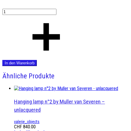
In den Warenkorb
Ähnliche Produkte
Hanging lamp n°2 by Muller van Severen –
unlacquered
valerie_objects
CHF
840.00