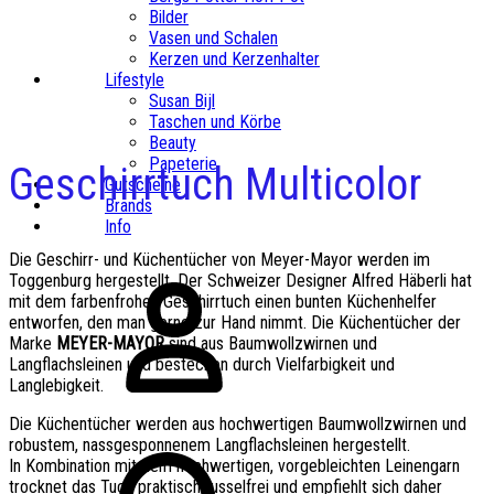
Bilder
Vasen und Schalen
Kerzen und Kerzenhalter
Lifestyle
Susan Bijl
Taschen und Körbe
Beauty
Papeterie
Geschirrtuch Multicolor
Gutscheine
Brands
Info
Die Geschirr- und Küchentücher von Meyer-Mayor werden im
Toggenburg hergestellt. Der Schweizer Designer Alfred Häberli hat
mit dem farbenfrohen Geschirrtuch einen bunten Küchenhelfer
entworfen, den man gerne zur Hand nimmt. Die Küchentücher der
Marke
MEYER-MAYOR
sind aus Baumwollzwirnen und
Langflachsleinen und bestechen durch Vielfarbigkeit und
Langlebigkeit.
Die Küchentücher werden aus hochwertigen Baumwollzwirnen und
robustem, nassgesponnenem Langflachsleinen hergestellt.
In Kombination mit dem hochwertigen, vorgebleichten Leinengarn
trocknet das Tuch praktisch fusselfrei und empfiehlt sich daher