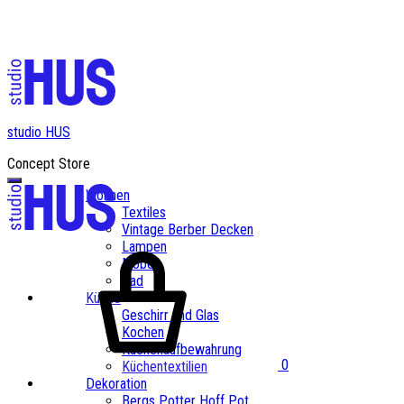
✨ Kostenloser Versand ab einem Bestellwert von CHF 200✨
studio HUS
Concept Store
Wohnen
Textiles
Vintage Berber Decken
Lampen
Möbel
Bad
Küche
Geschirr und Glas
Kochen
Küchenaufbewahrung
0
Küchentextilien
Dekoration
Bergs Potter Hoff Pot