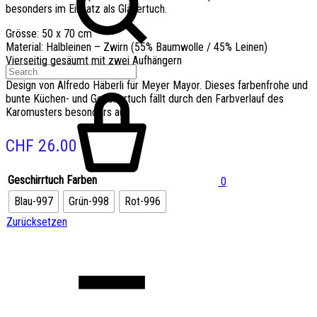
besonders im Einsatz als Gläsertuch.
Grösse: 50 x 70 cm
Material: Halbleinen – Zwirn (55% Baumwolle / 45% Leinen)
Vierseitig gesäumt mit zwei Aufhängern
Design von Alfredo Häberli für Meyer Mayor. Dieses farbenfrohe und
bunte Küchen- und Geschirrtuch fällt durch den Farbverlauf des
Karomusters besonders auf.
CHF
26.00
Geschirrtuch Farben
0
Blau-997
Grün-998
Rot-996
Zurücksetzen
Quantity