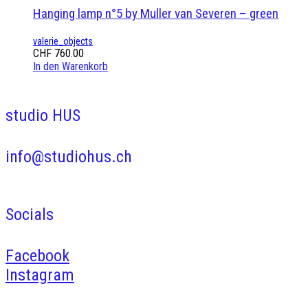
Hanging lamp n°5 by Muller van Severen – green
valerie_objects
CHF
760.00
In den Warenkorb
studio HUS
info@studiohus.ch
Socials
Facebook
Instagram