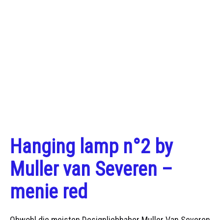
Hanging lamp n°2 by
Muller van Severen –
menie red
Obwohl die meisten Designliebhaber Muller Van Severen