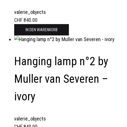
Produktseite
gewählt
valerie_objects
werden
CHF
840.00
IN DEN WARENKORB
Hanging lamp n°2 by
Muller van Severen –
ivory
valerie_objects
CHF
840.00