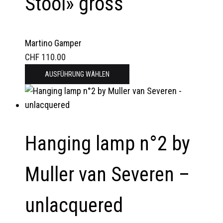
Stool» gross
Martino Gamper
CHF
110.00
Dieses
AUSFÜHRUNG WÄHLEN
Produkt
weist
mehrere
Varianten
Hanging lamp n°2 by
auf.
Die
Optionen
Muller van Severen –
können
auf
unlacquered
der