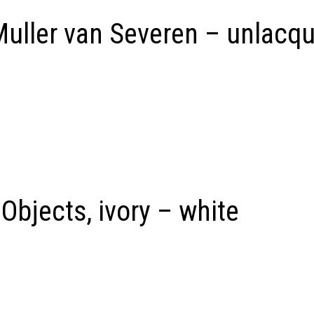
uller van Severen – unlacq
 Objects, ivory – white