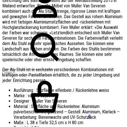
Einrichtung des Bahrain-Pavillons auf der Weltausstellung 2015 in
Mailand entworfen. Wie alle Möbel von Muller Van Severen
kombiniert auch der Alu Stuhl strenge, rigorose Linien mit kräftigen
und gewagten Farbkombinationen. Das Gestell aus rohem Aluminium
wird mit farbigen Aluminiumsitzflächen und -rückenlehnen mit
Hochglanzlackierung kombiniert. Fien Muller erklärt: »Die Auswahl
der Farben war schwierig. «Letztendlich entschied sich Muller Van
Severen für sechzehn Farbkombinationen. Die Farbenvielfalt verleiht
dem Alu Stuhl ein sehr spielerisches Aussehen. Sie können eine
Landschaft aus Farben erstellen. Die Farben des Stuhls bestimmen
tatsächlich die Atmosphäre des Raumes. Sie können eine sehr
spielerische oder eher ernste Umgebung schaffen.
Der Alu Stuhl ist in sechzehn verschiedenen Kombinationen mit
kräftigen oder Pastellfarben erhältlich, die zu jeder Umgebung und
jeder Einrichtung passen.
Ausführung : Sitzfläche elfenbein / Rückenlehne weiss
Marke : valerie objects
Designer : Muller Van Severen
Material : Sitzfläche und Rückenlehne: Aluminium
pulverbeschichtet, glänzend – Gestell: Aluminium, Klarlack –
0
Verarbeitung: Bienenwachs und UV-Schutzlack
Maße :
L 38 x Tiefe 52,5 cm x H 80 cm