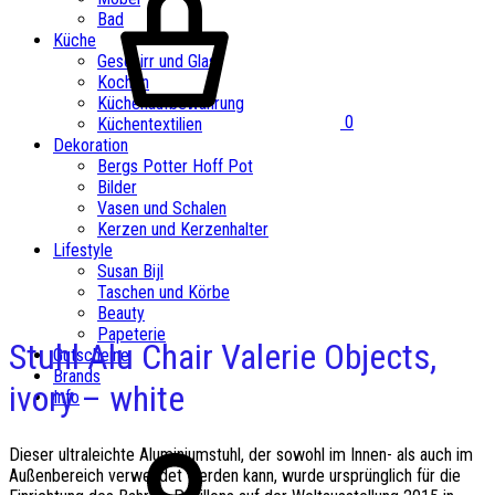
Bad
Küche
Geschirr und Glas
Kochen
Küchenaufbewahrung
0
Küchentextilien
Dekoration
Bergs Potter Hoff Pot
Bilder
Vasen und Schalen
Kerzen und Kerzenhalter
Lifestyle
Susan Bijl
Taschen und Körbe
Beauty
Papeterie
Stuhl Alu Chair Valerie Objects,
Gutscheine
Brands
ivory – white
Info
Dieser ultraleichte Aluminiumstuhl, der sowohl im Innen- als auch im
Außenbereich verwendet werden kann, wurde ursprünglich für die