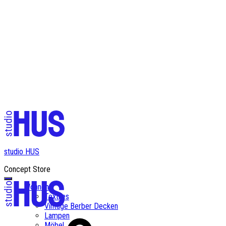
✨ Kostenloser Versand ab einem Bestellwert von CHF 200✨
studio HUS
Concept Store
Wohnen
Textiles
Vintage Berber Decken
Lampen
Möbel