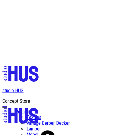
✨ Kostenloser Versand ab einem Bestellwert von CHF 200✨
studio HUS
Concept Store
Wohnen
Textiles
Vintage Berber Decken
Lampen
Möbel