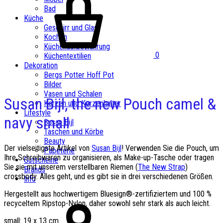
Bad
Küche
Geschirr und Glas
Kochen
Küchenaufbewahrung
0
Küchentextilien
Dekoration
Bergs Potter Hoff Pot
Bilder
Vasen und Schalen
Susan Bijl, the new Pouch camel &
Kerzen und Kerzenhalter
Lifestyle
navy small
Susan Bijl
Taschen und Körbe
Beauty
Der vielseitigste Artikel von
Susan Bijl
! Verwenden Sie die Pouch, um
Papeterie
Ihre Schreibwaren zu organisieren, als Make-up-Tasche oder tragen
Gutscheine
Sie sie mit unserem verstellbaren Riemen (
The New Strap
)
Brands
crossbody. Alles geht, und es gibt sie in drei verschiedenen Größen.
Info
Hergestellt aus hochwertigem Bluesign®-zertifiziertem und 100 %
recyceltem Ripstop-Nylon, daher sowohl sehr stark als auch leicht.
small: 19 x 13 cm