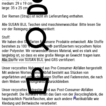
medium: 29 x 19 cm
large: 35 x 25 cm
Der Riemen (Strap) ist nicht im Lieferumfang enthalten.
Alle SUSAN BIJL Taschen sind maschinenwaschbar. Bitte lesen Sie
vor der Reinigung das Pflegeetikett.
Stoff:
Wir haben drei Stoffarten für unsere Produkte entwickelt. Alle Stoffe
bestehen zu 100 % aus Bluesign®-zertifiziertem recyceltem Nylon
oder Polyester. Wir verwenden dieses Material, weil es stark und
langlebig ist, so dass es eine große Menge an Gewicht tragen kann.
Alle Stoffe von SUSAN BIJL sind GRS-zertifiziert.
Unser recyceltes Nylon wird aus Pre-Consumer-Abfällen hergestellt.
Mit anderen Worten, dieser Abfall besteht aus Stücken von
ungefärbten und unbeschichteten Stoffen und Fadenresten, die nach
dem Weben von Nylongewebe zurückbleiben.
Unser recyceltes Polyester wird aus Post-Consumer-Abfällen
hergestellt. Die Rohware erhält das Garn von der Recyclingfabrik, die
0
hauptsächlich Plastikflaschen, aber auch andere Plastikabfälle wie
Kleidung und Bettwäsche verarbeitet.