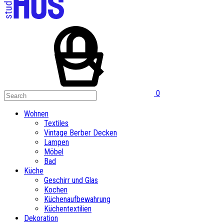
0
Wohnen
Textiles
Vintage Berber Decken
Lampen
Möbel
Bad
Küche
Geschirr und Glas
Kochen
Küchenaufbewahrung
Küchentextilien
Dekoration