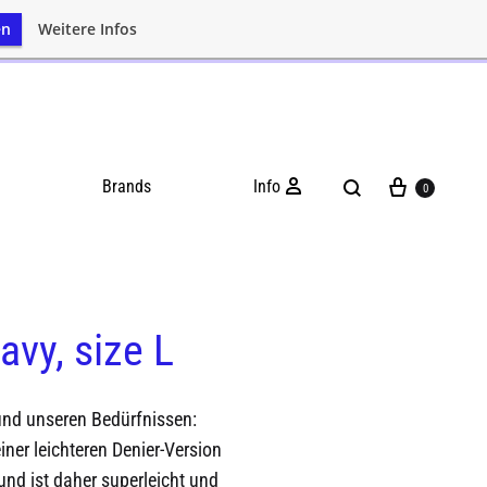
en
Weitere Infos
Brands
Info
0
vy, size L
und unseren Bedürfnissen:
ner leichteren Denier-Version
und ist daher superleicht und