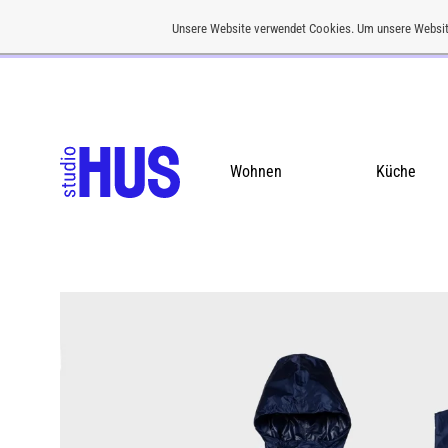
Unsere Website verwendet Cookies. Um unsere Websit
Kostenloser Versand ab einem Bestellwert von CHF 200
Wohnen
Küche
studio
Concept
HUS
Store