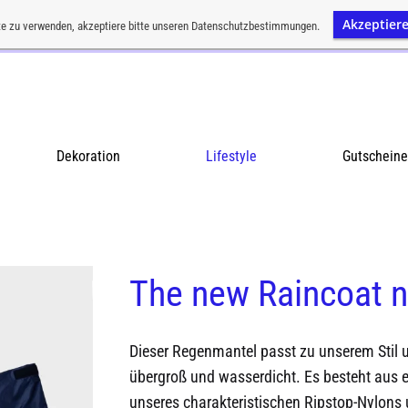
Akzeptier
Kostenloser Versand ab einem Bestellwert von CHF 200
e zu verwenden, akzeptiere bitte unseren Datenschutzbestimmungen.
VERWERFEN
Dekoration
Lifestyle
Gutscheine
The new Raincoat na
Dieser Regenmantel passt zu unserem Stil 
übergroß und wasserdicht. Es besteht aus ei
unseres charakteristischen Ripstop-Nylons 