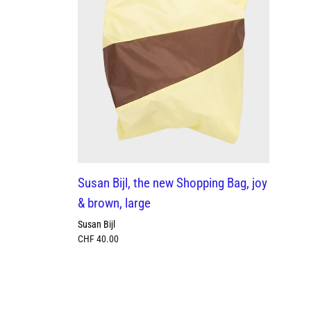
Th
Susan Bijl, the new Shopping Bag, joy
me
& brown, large
Sus
Susan Bijl
CH
CHF
40.00