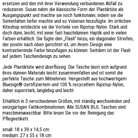
ersetzen und den mit ihrer Verwendung verbundenen Abfall zu
reduzieren. Susan nahm die klassische Form der Plastiktüte als
Ausgangspunkt und machte sie noch funktionaler, indem sie die
Seitenfalten tiefer machte und so Volumen hinzufügte. Im örtlichen
Kiteshop entdeckte sie die Vorteile von Ripstop-Nylon. Stark und
doch dünn, leicht, mit einer fast hauchdünnen Haptik und in vielen
Farben erhältlich. Sie fügte den „Flash“ hinzu; ein diagonaler Streifen,
der positiv nach oben gerichtet ist, um ihrem Design eine
kontrastierende Farbe hinzufügen zu können. Seitdem ist der Flash
auf jedem Taschendesign zu sehen.
Jede Plastiktüte wird überflüssig. Die Tasche lässt sich aufgrund
ihres dünnen Materials leicht zusammenfalten und ist somit die
perfekte Tasche zum Mitnehmen. Hergestellt aus hochwertigem
Bluesign®-zertifiziertem und 100 % recyceltem Ripstop-Nylon,
daher superstark, langlebig und leicht.
Erhältlich in 3 verschiedenen Größen, mit ständig wechselnden und
einzigartigen Farbkombinationen. Alle SUSAN BIJL Taschen sind
maschinenwaschbar. Bitte lesen Sie vor der Reinigung das
Pflegeetikett.
small: 18 x 39 x 14,5 cm
medium: 27 x 55 x 18 cm