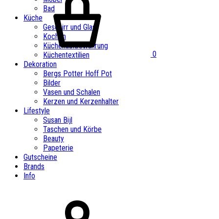
Bad
Küche
Geschirr und Glas
Kochen
Küchenaufbewahrung
0
Küchentextilien
Dekoration
Bergs Potter Hoff Pot
Bilder
Vasen und Schalen
Kerzen und Kerzenhalter
Lifestyle
Susan Bijl
Taschen und Körbe
Beauty
Papeterie
Gutscheine
Brands
Info