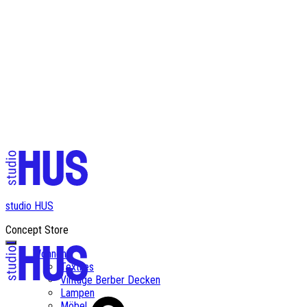
✨ Kostenloser Versand ab einem Bestellwert von CHF 200✨
studio HUS
Concept Store
Wohnen
Textiles
Vintage Berber Decken
Lampen
Möbel