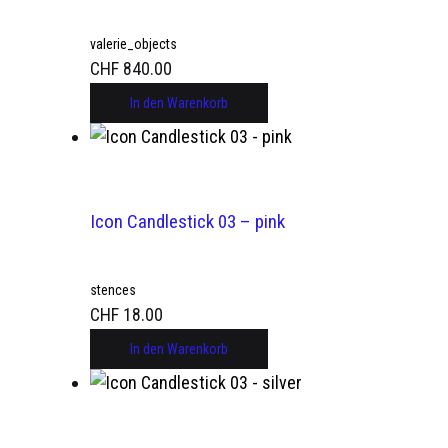
valerie_objects
CHF
840.00
In den Warenkorb
Icon Candlestick 03 – pink
stences
CHF
18.00
In den Warenkorb