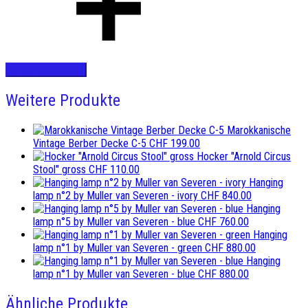
In den Warenkorb
Weitere Produkte
Marokkanische
Vintage Berber Decke C-5
CHF
199.00
Hocker "Arnold Circus
Stool" gross
CHF
110.00
Hanging
lamp n°2 by Muller van Severen - ivory
CHF
840.00
Hanging
lamp n°5 by Muller van Severen - blue
CHF
760.00
Hanging
lamp n°1 by Muller van Severen - green
CHF
880.00
Hanging
lamp n°1 by Muller van Severen - blue
CHF
880.00
Ähnliche Produkte