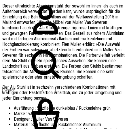
Dieser ultraleichte Aluminiumstuhl, der sowohl im Innen- als auch im
Außenbereich verwendet werden kann, wurde ursprünglich für die
Einrichtung des Bahrain-Pavillons auf der Weltausstellung 2015 in
Mailand entworfen. Wie alle Möbel von Muller Van Severen
kombiniert auch der Alu Stuhl strenge, rigorose Linien mit kräftigen
und gewagten Farbkombinationen. Das Gestell aus rohem Aluminium
wird mit farbigen Aluminiumsitzflächen und -rückenlehnen mit
Hochglanzlackierung kombiniert. Fien Muller erklärt: »Die Auswahl
der Farben war schwierig. «Letztendlich entschied sich Muller Van
Severen für sechzehn Farbkombinationen. Die Farbenvielfalt verleiht
dem Alu Stuhl ein sehr spielerisches Aussehen. Sie können eine
Landschaft aus Farben erstellen. Die Farben des Stuhls bestimmen
tatsächlich die Atmosphäre des Raumes. Sie können eine sehr
spielerische oder eher ernste Umgebung schaffen.
Der Alu Stuhl ist in sechzehn verschiedenen Kombinationen mit
kräftigen oder Pastellfarben erhältlich, die zu jeder Umgebung und
jeder Einrichtung passen.
Ausführung : Sitzfläche dunkelblau / Rückenlehne grün
Marke : valerie objects
Designer : Muller Van Severen
Material : Sitzfläche und Rückenlehne: Aluminium